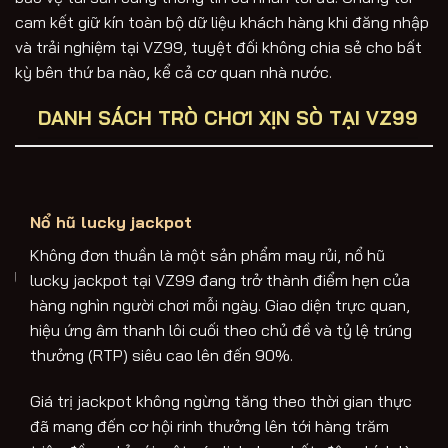
cam kết giữ kín toàn bộ dữ liệu khách hàng khi đăng nhập
và trải nghiệm tại VZ99, tuyệt đối không chia sẻ cho bất
kỳ bên thứ ba nào, kể cả cơ quan nhà nước.
DANH SÁCH TRÒ CHƠI XỊN SÒ TẠI VZ99
Nổ hũ lucky jackpot
Không đơn thuần là một sản phẩm may rủi, nổ hũ
ang
lucky jackpot tại VZ99 đang trở thành điểm hẹn của
hàng nghìn người chơi mỗi ngày. Giao diện trực quan,
hiệu ứng âm thanh lôi cuối theo chủ đề và tỷ lệ trúng
t,
thưởng (RTP) siêu cao lên đến 90%.
Giá trị jackpot không ngừng tăng theo thời gian thực
đã mang đến cơ hội rinh thưởng lên tới hàng trăm
ự