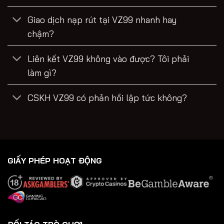
Giao dịch nạp rút tại VZ99 nhanh hay
chậm?
Liên kết VZ99 không vào được? Tôi phải
làm gì?
CSKH VZ99 có phản hồi lập tức không?
GIẤY PHÉP HOẠT ĐỘNG