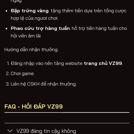
ngày.
Đập trứng vàng
: tặng thêm tiền dựa trên tổng cược
hợp lệ của ngươi chơi.
Phao cứu trợ hàng tuần
: hỗ trợ tiền hàng tuần cho
hội viên âm lãi.
Hướng dẫn nhận thưởng:
Đăng nhập vào nền tảng website
trang chủ
VZ99
.
Chơi game.
Liên hệ CSKH để nhận thưởng.
FAQ - HỎI ĐÁP VZ99
VZ99 đáng tin cậy không