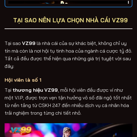
TẠI SAO NÊN LỰA CHỌN NHÀ CÁI VZ99
Tại sao
VZ99
là nhà cái của sự khác biệt, không chỉ uy
tín mà còn là nơi hội tụ tinh hoa của ngành cá cược tỷ đô.
Tất cả đều được thể hiện qua những giá trị tuyệt vời sau
đây:
Hội viên là số 1
Tại
thương hiệu
VZ99
, mỗi hội viên đều được ví như
một V.I.P, được trọn vẹn tận hưởng vô số đãi ngộ tốt nhất
từ nền tảng từ CSKH 247 đến nhiều dịch vụ cá nhân hóa
trải nghiệm trong từng chi tiết nhỏ.