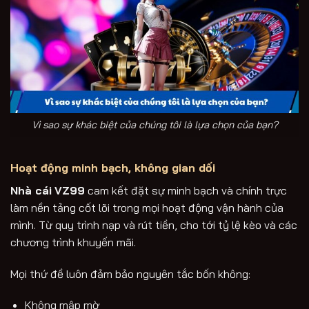
Vì sao sự khác biệt của chúng tôi là lựa chọn của bạn?
Hoạt động minh bạch, không gian dối
Nhà cái
VZ99
cam kết đặt sự minh bạch và chính trực
làm nền tảng cốt lõi trong mọi hoạt động vận hành của
mình. Từ quy trình nạp và rút tiền, cho tới tỷ lệ kèo và các
chương trình khuyến mãi.
Mọi thứ đề luôn đảm bảo nguyên tắc bốn không:
Không mập mờ