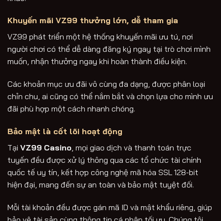
Khuyến mãi VZ99 thưởng lớn, dễ tham gia
VZ99 phát triển một hệ thống khuyến mãi ưu tú, nơi
người chơi có thể dễ dàng đăng ký ngay tại trò chơi mình
muốn, nhận thưởng ngay khi hoàn thành điều kiện.
Các khoản mục ưu đãi vô cùng đa dạng, được phân loại
chỉn chu, ai cũng có thể nắm bắt và chọn lựa cho mình ưu
đãi phù hợp một cách nhanh chóng.
Bảo mật là cốt lõi hoạt động
Tại
VZ99
Casino
, mọi giao dịch và thanh toán trực
tuyến đều được xử lý thông qua các tổ chức tài chính
quốc tế uy tín, kết hợp công nghệ mã hóa SSL 128-bit
hiện đại, mang đến sự an toàn và bảo mật tuyệt đối.
Mỗi tài khoản đều được gán mã ID và mật khẩu riêng, giúp
bảo vệ tài sản cùng thông tin cá nhân tối ưu. Chúng tôi