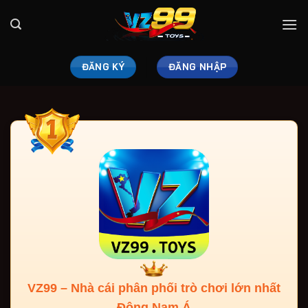
Skip
to
content
ĐĂNG KÝ
ĐĂNG NHẬP
VZ99 – Nhà cái phân phối trò chơi lớn nhất
Đông Nam Á